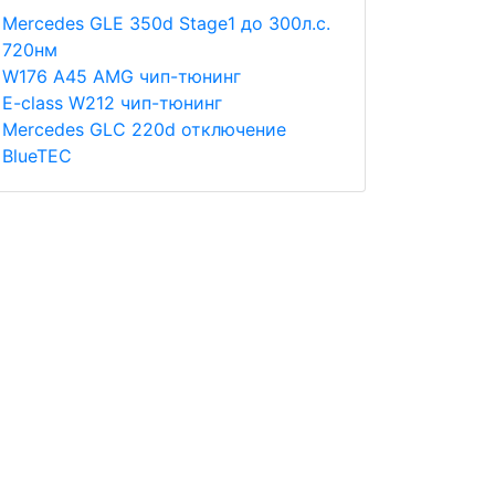
Merсedes GLE 350d Stage1 до 300л.с.
720нм
W176 A45 AMG чип-тюнинг
E-class W212 чип-тюнинг
Merсedes GLC 220d отключение
BlueTEC