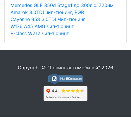
Merсedes GLE 350d Stage1 до 300л.с. 720нм
Amarok 3.0TDI чип-тюнинг, EGR
Cayenne 958 3.0TDI Чип-тюнинг
W176 A45 AMG чип-тюнинг
E-class W212 чип-тюнинг
Copyright © "Тюнинг автомобилей" 2026