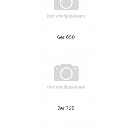
6er 650
7er 725