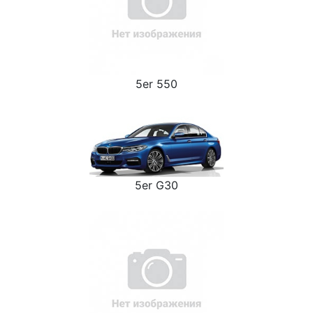
5er 550
5er G30