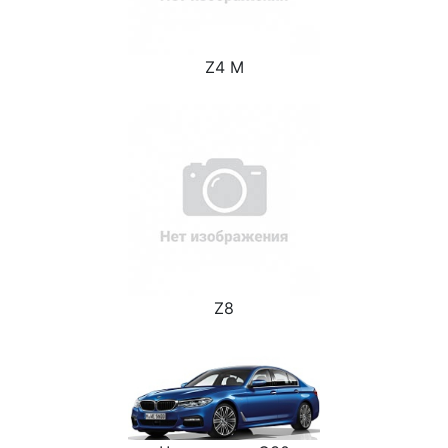
Z4 M
Z8