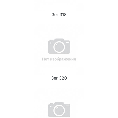
3er 318
3er 320