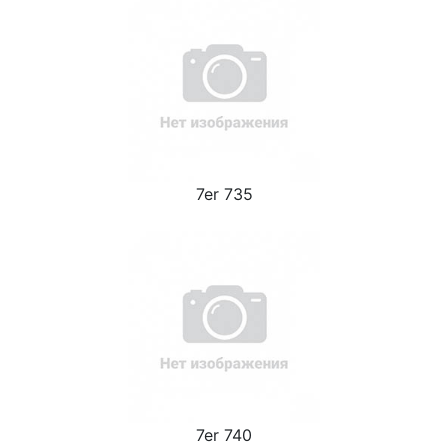
7er 735
7er 740