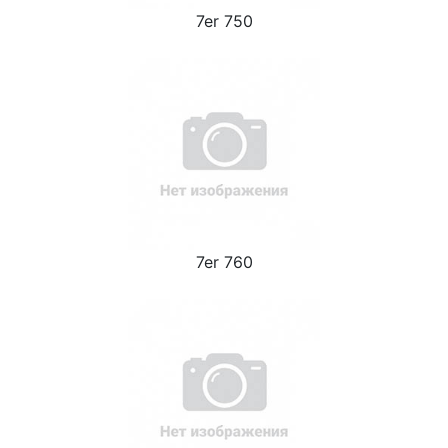
7er 750
7er 760