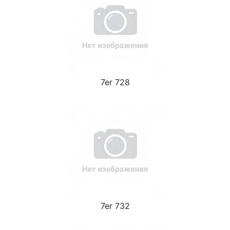
7er 728
7er 732