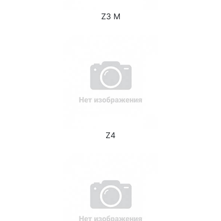
Z3 M
Z4