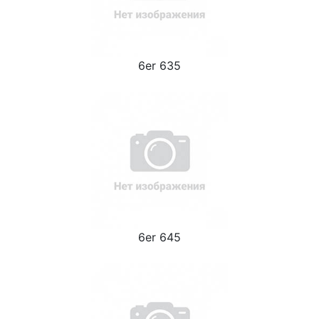
6er 635
6er 645