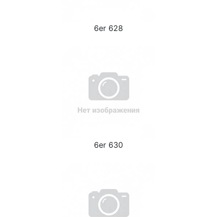
6er 628
6er 630