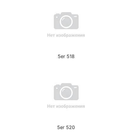
5er 518
5er 520