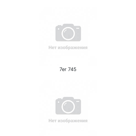
7er 745